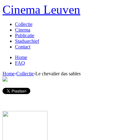
Overslaan en naar de algemene inhoud gaan
Cinema Leuven
Collectie
Cinema
Publicatie
Stadsarchief
Contact
Home
FAQ
Home
›
Collectie
›
Le chevalier das sables
U bent hier