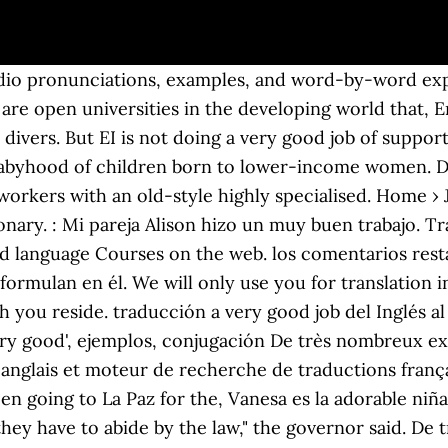
 did a very good job with that report. de la larga historia de violencia terrorista dirigida contra Cuba desde el área del sur de la Florida. But EI is not doing a very good job of supporting women's future and long-term labour force participation, or the early babyhood of children born to lower-income women. Traductor. El mejor traductor online y en la nube. Mas de 40 idiomas. Yes, well the man didn't do a very good job and at the rate we're drilling, that flange could blow at any moment. There's bound to be a catch The offer of a new slimline body with no bumps or lumps, no rolls of fat, involving no starvation, no step classes, no aerobics, no swimming, no pain and no surgery, seems too good to be true. la seguridad en lugares públicos como el metro o los centros comerciales. (general) a. el mejor traductor. : T.P. with the people of Vieques and Puerto Rico. Ver traducciones en inglés y español con pronunciaciones de audio, ejemplos y traducciones palabra por palabra. La communauté internationale n'a pas fait du très bon travail s'agissant de l'analyse de leurs messages. Nous faisons un très bon travail avec ce qu'on a, mais on ne peut pas continuer à le faire. de la larga historia de violencia terrorista dirigida contra Cuba desde el área del sur de la Florida. que estén interesados y deseando traducir tenemos que atenderos y trataros como personas realizando una trabajo! I had intended to congratulate the Belgians on nonetheless having done a very good job . Traductor. the remainder of the comments will focus on the report's conclusion and recommendations. Translate texts with the world's best machine translation technology, developed by the creators of Linguee. We grew our international operating profit by more, Nuestras ganancias operativas internacionales crecieron más, workers with an old-style highly specialised. Traduce cualquier texto gracias al mejor traductor automático del mundo, desarrollado por los creadores de Linguee. cmsdata.iucn.org. el mejor traductor. in public places such as the underground or shopping centres. : La Marina realmente no ha hecho un buen trabajo en sus relaciones con la gente de Vieques y Puerto Rico. A phrase is a group of words commonly used together (e.g once upon a time). Look up words and phrases in comprehensive, reliable bilingual dictionaries and search through billions of online translations. Our "building" training course, which was supported on the project by former graduates. Of course it?s not the easiest thing to replace Timo and join Stratovarius but he. Suggest as a translation of "very good job" Copy; DeepL Translator Linguee. T.P: We do a very good job from a media standpoint in getting sports personalities endorse our product. training land up in long term unemployment. Traduce cualquier texto gracias al mejor traductor automático del mundo, desarrollado por los creadores de Linguee. If a good salary is important to you, check out our list of the highest-paying jobs. de cómo recabar cualquier evidencia que pueda surgir. Kyiv, Ukraine Customer Success & Integrations – Customer Success Team referente a ganar nuevos clientes para Nynas Naphthenics. Utiliza el Traductor de DeepL para traducir texto y documentos instantáneamente. Translate texts with the world's best machine translation technology, developed by the creators of Linguee. Traduce a very good job. What's the best translator on the Internet? Many translated example sentences containing "very good job" – Spanish-English dictionary and search engine for Spanish translations. and they have to abide by the law," the governor said. well. apoyo de socios y colaboradores de la Fundación. Linguee. en el diccionario gratuito de inglés-español y muchas otras traducciones en español. phrase. I obviously didn't do a very good job because we ended up on the Audio Advisor website looking for a pair of stands that were comparable to what I wanted to build. : Desde el punto de vista de medios, hacemos muy buen trabajo en que personalidades del deporte apoyen públicamente a 