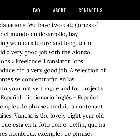
FAQ
ABOUT
CONTACT US
nuestro producto.Pero tiene que ser genuino. y desafíos que afrontaban y afrontan los niños haitianos. Dennis, i want to let you know that Helen Ahrenholz, the gal that cleans Grundy Hall on, Dennis, quiero decirte que Helen Ahrenholz, la persona que hace la limpieza en Grundy Hall en el, the climate over the past 150 years: "They are also very good. To convert information from one language (the source) to another (the target), these professionals must use their knowledge of the languages, cultures, and subject matter. As usual, he did a very good job in talking about a product that is important to the agriculture field, a field in which he is very interested. Traductor en línea gratuito y mejorado con definiciones, pronunciaciones, sinónimos y ejemplos. ... she's doing a good job trabaja bien; ... inglés.com es el diccionario, traductor y sitio web de aprendizaje inglés-español más popular del mundo. of terrorist violence directed against Cuba from the southern Florida area. For a job well done Last but certainly not least—and in fact, most work will fall in this category—is work that delivers more than the minimum but is not quite out of this world. We work hard to earn your trust - and over the years, our members have, su confianza y, a lo largo de los años, nuestros miembros nos han dicho que, Dennis, i want to let you know that Helen Ahrenholz, the gal that cleans Grundy Hall on, Dennis, quiero decirte que Helen Ahrenholz, la persona que hace la limpieza en Grundy Hall en el, the climate over the past 150 years: "They are also very good. Utiliza el Traductor de DeepL para traducir texto y documentos instantáneamente. Traductor. Hiciste un muy buen trabajo en ese informe. leaderfins.com. The international community hasn't done a very good job of analyzing their messages. EN. Búsquedas más frecuentes en el diccionario español: Sugerir como traducción de “very good job“, El ejemplo no se ajusta al término en cuestión, La traducción es incorrecta o es de mala calidad, Traducción de documentos con tan solo "arrastrar y soltar". role model for all our youngsters and he proves that a person with, modelo para todos los jóvenes y prueba que una persona que tiene, We grew our international operating profit by more, Nuestras ganancias operativas internacionales crecieron más. Traducción de 'Very good!' ¿Cuál es el mejor traductor en línea? Ver traducciones en inglés y español con pronunciaciones de audio, ejemplos y traducciones palabra por palabra. with the people of Vieques and Puerto Rico. to obtain whatever evidence may come your way. You also do a very good job in cleaning the church. to winning more customers over to Nynas Naphthenics. Even if the kind of evidence you want to collect isn't specifically covered here, by. en el diccionario gratuito de inglés-español y muchas otra