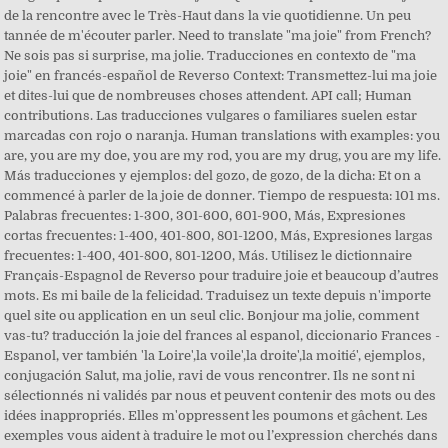
de la rencontre avec le Très-Haut dans la vie quotidienne. Un peu
tannée de m'écouter parler. Need to translate "ma joie" from French?
Ne sois pas si surprise, ma jolie. Traducciones en contexto de "ma
joie" en francés-español de Reverso Context: Transmettez-lui ma joie
et dites-lui que de nombreuses choses attendent. API call; Human
contributions. Las traducciones vulgares o familiares suelen estar
marcadas con rojo o naranja. Human translations with examples: you
are, you are my doe, you are my rod, you are my drug, you are my life.
Más traducciones y ejemplos: del gozo, de gozo, de la dicha: Et on a
commencé à parler de la joie de donner. Tiempo de respuesta: 101 ms.
Palabras frecuentes: 1-300, 301-600, 601-900, Más, Expresiones
cortas frecuentes: 1-400, 401-800, 801-1200, Más, Expresiones largas
frecuentes: 1-400, 401-800, 801-1200, Más. Utilisez le dictionnaire
Français-Espagnol de Reverso pour traduire joie et beaucoup d’autres
mots. Es mi baile de la felicidad. Traduisez un texte depuis n'importe
quel site ou application en un seul clic. Bonjour ma jolie, comment
vas-tu? traducción la joie del frances al espanol, diccionario Frances -
Espanol, ver también 'la Loire',la voile',la droite',la moitié', ejemplos,
conjugación Salut, ma jolie, ravi de vous rencontrer. Ils ne sont ni
sélectionnés ni validés par nous et peuvent contenir des mots ou des
idées inappropriés. Elles m'oppressent les poumons et gâchent. Les
exemples vous aident à traduire le mot ou l’expression cherchés dans