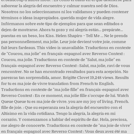
saborear la alegría del encuentro y calmar nuestra sed de Dios.
Nosotros no los seleccionamos ni los validamos y pueden contener
términos o ideas inapropiados. querida mujer de vida alegre.
Infórmanos sobre este tipo de ejemplos para que sean editados o
dejen de mostrarse. Ahora tu gozo y mi alegría están... prepárate...
puestas en un beso, los Kiss. Helen Shapiro ~ Tell Me … Ne le prends
pas personnellement, ma jolie. Leur joie devient votre joie, comme
fait leurs fardeaux. This video is unavailable. Traductions en contexte
de "Coucou, ma jolie" en français-espagnol avec Reverso Context :
Coucou, ma jolie. Traductions en contexte de "Salut, ma jolie" en
français-espagnol avec Reverso Context : Salut, ma jolie, ravi de vous
rencontrer. No se han encontrado resultados para esta acepción. No
parezcas tan sorprendida, amor. Brigitte Clovet 19,248 views. Results
for tu es ma joie de vivre translation from French to English.
Traductions en contexte de "ma jolie fille" en français-espagnol avec
Reverso Context : En ce moment, ma jolie fille s'occupe de lui. Watch
Queue Queue tu es ma joie de vivre. you are my joy of living. French.
fille de joie. : Que su esperanza sea la alegría del encuentro con el
Altísimo en la vida cotidiana. Tengo la alegría, la alegría en mi
corazón. Y comenzamos a hablar del espíritu de dar. Hola, preciosa,
me alegro de conocerte. Traductions en contexte de "ma joie de vivre"
en français-espagnol avec Reverso Context : Vous deux avez été ma