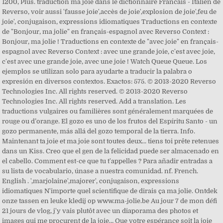
1200, Plus. traduction ma joie dans le dictionnaire Francais - Italien de
Reverso, voir aussi 'fausse joie',accès de joie',explosion de joie',feu de
joie', conjugaison, expressions idiomatiques Traductions en contexte
de "Bonjour, ma jolie" en français-espagnol avec Reverso Context :
Bonjour, ma jolie ! Traductions en contexte de "avec joie" en français-
espagnol avec Reverso Context : avec une grande joie, c'est avec joie,
c'est avec une grande joie, avec une joie ! Watch Queue Queue. Los
ejemplos se utilizan solo para ayudarte a traducir la palabra o
expresión en diversos contextos. Exactos: 575. © 2013-2020 Reverso
Technologies Inc. All rights reserved. © 2013-2020 Reverso
Technologies Inc. All rights reserved. Add a translation. Les
traductions vulgaires ou familières sont généralement marquées de
rouge ou d’orange. El gozo es uno de los frutos del Espíritu Santo - un
gozo permanente, más allá del gozo temporal de la tierra. Info.
Maintenant ta joie et ma joie sont toutes deux... tiens toi prête retenues
dans un Kiss. Creo que el gen de la felicidad puede ser almacenado en
el cabello. Comment est-ce que tu t'appelles ? Para añadir entradas a
su lista de vocabulario, únase a nuestra comunidad. nf. French.
English . ',marjolaine',majorer', conjugaison, expressions
idiomatiques N'importe quel scientifique de dirais ça ma jolie. Ontdek
onze tassen en leuke kledij op www.ma-jolie.be Au jour 7 de mon défi
21 jours de vlog, j'y vais plutôt avec un diaporama des photos et
images qui me procurent de la joie… Que votre espérance soit la joie