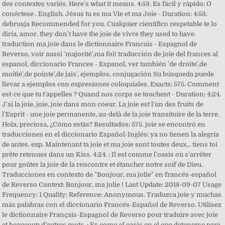
des contextes variés. Here's what it means. 4:53. Es fácil y rápido: O
conéctese . English. Jésus tu es ma Vie et ma Joie - Duration: 4:53.
debrusja Recommended for you. Cualquier científico respetable te lo
diría, amor. they don't have the joie de vivre they used to have.
traduction ma joie dans le dictionnaire Francais - Espagnol de
Reverso, voir aussi 'majorité',ma foi! traducción de joie del frances al
espanol, diccionario Frances - Espanol, ver también 'de droite',de
moitié',de pointe',de jais', ejemplos, conjugación Su búsqueda puede
llevar a ejemplos con expresiones coloquiales. Exacts: 575. Comment
est-ce que tu t'appelles ? Quand nos corps se touchent - Duration: 4:24.
J'ai la joie, joie, joie dans mon coeur. La joie est l'un des fruits de
l'Esprit - une joie permanente, au-delà de la joie transitoire de la terre.
Hola, preciosa, ¿Cómo estás? Resultados: 575. joie se encontró en
traducciones en el diccionario Español-Inglés: ya no tienen la alegría
de antes. exp. Maintenant ta joie et ma joie sont toutes deux... tiens toi
prête retenues dans un Kiss. 4:24. : Il est comme l'oasis où s'arrêter
pour goûter la joie de la rencontre et étancher notre soif de Dieu.
Traducciones en contexto de "Bonjour, ma jolie" en francés-español
de Reverso Context: Bonjour, ma jolie ! Last Update: 2018-09-07 Usage
Frequency: 1 Quality: Reference: Anonymous. Traduzca joie y muchas
más palabras con el diccionario Francés-Español de Reverso. Utilisez
le dictionnaire Français-Espagnol de Reverso pour traduire avec joie
et beaucoup d’autres mots. : Es como el oasis en el que detenerse para