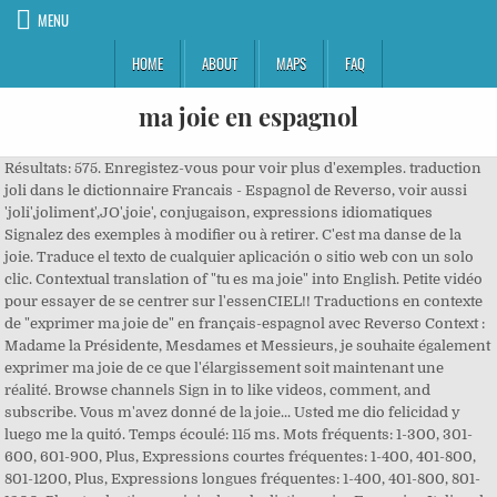
MENU
HOME
ABOUT
MAPS
FAQ
ma joie en espagnol
Résultats: 575. Enregistez-vous pour voir plus d'exemples. traduction
joli dans le dictionnaire Francais - Espagnol de Reverso, voir aussi
'joli',joliment',JO',joie', conjugaison, expressions idiomatiques
Signalez des exemples à modifier ou à retirer. C'est ma danse de la
joie. Traduce el texto de cualquier aplicación o sitio web con un solo
clic. Contextual translation of "tu es ma joie" into English. Petite vidéo
pour essayer de se centrer sur l'essenCIEL!! Traductions en contexte
de "exprimer ma joie de" en français-espagnol avec Reverso Context :
Madame la Présidente, Mesdames et Messieurs, je souhaite également
exprimer ma joie de ce que l'élargissement soit maintenant une
réalité. Browse channels Sign in to like videos, comment, and
subscribe. Vous m'avez donné de la joie... Usted me dio felicidad y
luego me la quitó. Temps écoulé: 115 ms. Mots fréquents: 1-300, 301-
600, 601-900, Plus, Expressions courtes fréquentes: 1-400, 401-800,
801-1200, Plus, Expressions longues fréquentes: 1-400, 401-800, 801-