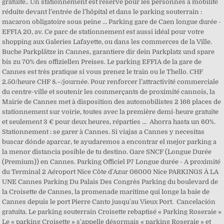
gratuite.. Un stationnement est réservé pour les personnes à mobilité
réduite devant l’entrée de l’hôpital et dans le parking souterrain :
macaron obligatoire sous peine … Parking gare de Caen longue durée -
EFFIA 20, av. Ce parc de stationnement est aussi idéal pour votre
shopping aux Galeries Lafayette, ou dans les commerces de la Ville.
Buche Parkplätze in Cannes, garantiere dir dein Parkplatz und spare
bis zu 70% des offiziellen Preises. Le parking EFFIA de la gare de
Cannes est très pratique si vous prenez le train ou le Thello. CHF
2.50/heure CHF 8.–/journée. Pour renforcer l’attractivité commerciale
du centre-ville et soutenir les commerçants de proximité cannois, la
Mairie de Cannes met à disposition des automobilistes 2 166 places de
stationnement sur voirie, toutes avec la première demi-heure gratuite
et seulement 3 € pour deux heures, réparties … ️ Ahorra hasta un 60%.
Stationnement : se garer à Cannes. Si viajas a Cannes y necesitas
buscar dónde aparcar, te ayudaremos a encontrar el mejor parking a
la menor distancia posible de tu destino. Gare SNCF (Longue Durée
(Premium)) en Cannes. Parking Officiel P7 Longue durée - A proximité
du Terminal 2 Aéroport Nice Côte d'Azur 06000 Nice PARKINGS À LA
UNE Cannes Parking Du Palais Des Congrès Parking du boulevard de
la Croisette de Cannes, la promenade maritime qui longe la baie de
Cannes depuis le port Pierre Canto jusqu'au Vieux Port. ️ Cancelación
gratuita. Le parking souterrain Croisette rebaptisé « Parking Roseraie »
Le « parking Croisette » s'appelle désormais « parking Roseraie » et