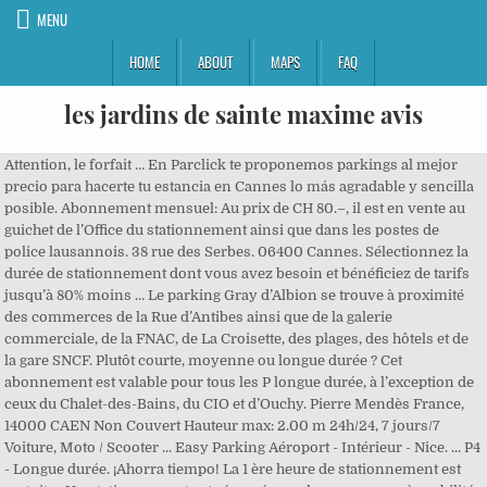
MENU
HOME
ABOUT
MAPS
FAQ
les jardins de sainte maxime avis
Attention, le forfait … En Parclick te proponemos parkings al mejor
precio para hacerte tu estancia en Cannes lo más agradable y sencilla
posible. Abonnement mensuel: Au prix de CH 80.–, il est en vente au
guichet de l’Office du stationnement ainsi que dans les postes de
police lausannois. 38 rue des Serbes. 06400 Cannes. Sélectionnez la
durée de stationnement dont vous avez besoin et bénéficiez de tarifs
jusqu’à 80% moins … Le parking Gray d’Albion se trouve à proximité
des commerces de la Rue d’Antibes ainsi que de la galerie
commerciale, de la FNAC, de La Croisette, des plages, des hôtels et de
la gare SNCF. Plutôt courte, moyenne ou longue durée ? Cet
abonnement est valable pour tous les P longue durée, à l’exception de
ceux du Chalet-des-Bains, du CIO et d’Ouchy. Pierre Mendès France,
14000 CAEN Non Couvert Hauteur max: 2.00 m 24h/24, 7 jours/7
Voiture, Moto / Scooter ... Easy Parking Aéroport - Intérieur - Nice. ... P4
- Longue durée. ¡Ahorra tiempo! La 1 ère heure de stationnement est