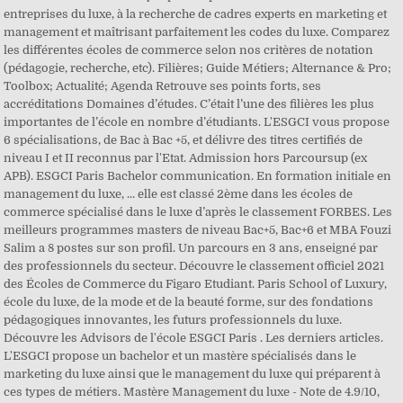
entreprises du luxe, à la recherche de cadres experts en marketing et
management et maîtrisant parfaitement les codes du luxe. Comparez
les différentes écoles de commerce selon nos critères de notation
(pédagogie, recherche, etc). Filières; Guide Métiers; Alternance & Pro;
Toolbox; Actualité; Agenda Retrouve ses points forts, ses
accréditations Domaines d’études. C’était l’une des filières les plus
importantes de l’école en nombre d’étudiants. L'ESGCI vous propose
6 spécialisations, de Bac à Bac +5, et délivre des titres certifiés de
niveau I et II reconnus par l'Etat. Admission hors Parcoursup (ex
APB). ESGCI Paris Bachelor communication. En formation initiale en
management du luxe, ... elle est classé 2ème dans les écoles de
commerce spécialisé dans le luxe d’après le classement FORBES. Les
meilleurs programmes masters de niveau Bac+5, Bac+6 et MBA Fouzi
Salim a 8 postes sur son profil. Un parcours en 3 ans, enseigné par
des professionnels du secteur. Découvre le classement officiel 2021
des Écoles de Commerce du Figaro Etudiant. Paris School of Luxury,
école du luxe, de la mode et de la beauté forme, sur des fondations
pédagogiques innovantes, les futurs professionnels du luxe.
Découvre les Advisors de l'école ESGCI Paris . Les derniers articles.
L'ESGCI propose un bachelor et un mastère spécialisés dans le
marketing du luxe ainsi que le management du luxe qui préparent à
ces types de métiers. Mastère Management du luxe - Note de 4.9/10,