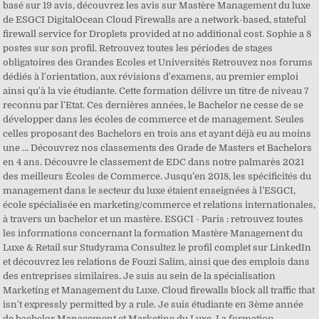
basé sur 19 avis, découvrez les avis sur Mastère Management du luxe
de ESGCI DigitalOcean Cloud Firewalls are a network-based, stateful
firewall service for Droplets provided at no additional cost. Sophie a 8
postes sur son profil. Retrouvez toutes les périodes de stages
obligatoires des Grandes Ecoles et Universités Retrouvez nos forums
dédiés à l'orientation, aux révisions d'examens, au premier emploi
ainsi qu'à la vie étudiante. Cette formation délivre un titre de niveau 7
reconnu par l'Etat. Ces dernières années, le Bachelor ne cesse de se
développer dans les écoles de commerce et de management. Seules
celles proposant des Bachelors en trois ans et ayant déjà eu au moins
une … Découvrez nos classements des Grade de Masters et Bachelors
en 4 ans. Découvre le classement de EDC dans notre palmarès 2021
des meilleurs Écoles de Commerce. Jusqu’en 2018, les spécificités du
management dans le secteur du luxe étaient enseignées à l’ESGCI,
école spécialisée en marketing/commerce et relations internationales,
à travers un bachelor et un mastère. ESGCI - Paris : retrouvez toutes
les informations concernant la formation Mastère Management du
Luxe & Retail sur Studyrama Consultez le profil complet sur LinkedIn
et découvrez les relations de Fouzi Salim, ainsi que des emplois dans
des entreprises similaires. Je suis au sein de la spécialisation
Marketing et Management du Luxe. Cloud firewalls block all traffic that
isn't expressly permitted by a rule. Je suis étudiante en 3ème année
de bachelor Management et Marketing du Luxe. La formation