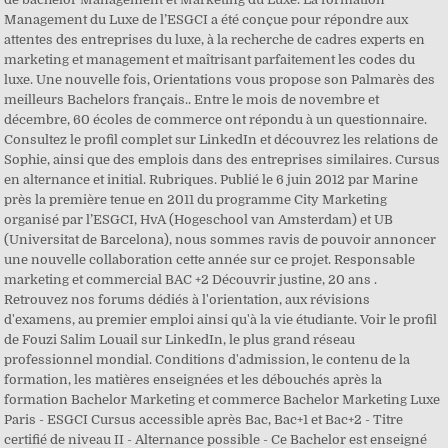
Management du Luxe de l’ESGCI a été conçue pour répondre aux
attentes des entreprises du luxe, à la recherche de cadres experts en
marketing et management et maîtrisant parfaitement les codes du
luxe. Une nouvelle fois, Orientations vous propose son Palmarès des
meilleurs Bachelors français.. Entre le mois de novembre et
décembre, 60 écoles de commerce ont répondu à un questionnaire.
Consultez le profil complet sur LinkedIn et découvrez les relations de
Sophie, ainsi que des emplois dans des entreprises similaires. Cursus
en alternance et initial. Rubriques. Publié le 6 juin 2012 par Marine
près la première tenue en 2011 du programme City Marketing
organisé par l’ESGCI, HvA (Hogeschool van Amsterdam) et UB
(Universitat de Barcelona), nous sommes ravis de pouvoir annoncer
une nouvelle collaboration cette année sur ce projet. Responsable
marketing et commercial BAC +2 Découvrir justine, 20 ans .
Retrouvez nos forums dédiés à l'orientation, aux révisions
d'examens, au premier emploi ainsi qu'à la vie étudiante. Voir le profil
de Fouzi Salim Louail sur LinkedIn, le plus grand réseau
professionnel mondial. Conditions d'admission, le contenu de la
formation, les matières enseignées et les débouchés après la
formation Bachelor Marketing et commerce Bachelor Marketing Luxe
Paris - ESGCI Cursus accessible après Bac, Bac+1 et Bac+2 - Titre
certifié de niveau II - Alternance possible - Ce Bachelor est enseigné