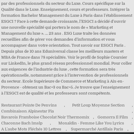
par des professionnels du secteur du Luxe. Cours spécifique sur la
Qualité dans le Luxe. Enseignement, cours et professeurs. Intégrer la
formation Bachelor Management du Luxe à Paris dans l'établissement
ESGCI ? Face à cette demande croissante, l’ESGCI a décidé d’ouvrir
une nouvelle spécialité qui portera le nom de « Marketing et
Management du luxe ». ... 23 ans . ESG Luxe traite les données
recueillies afin de gérer vos demandes d’information et vous
accompagner dans votre orientation. Tout savoir sur ESGCI Paris .
Depuis plus de 10 ans Eduniversal classe les meilleurs masters et
MBA de France dans 78 spécialités. Voir le profil de Sophie Coursier
sur LinkedIn, le plus grand réseau professionnel mondial. Pour coller
aux exigences de l’industrie du luxe , cette formation sera très
opérationnelle, notamment grâce à l’intervention de professionnels
du secteur. Ecole Supérieure de Commerce et Marketing à Aix-en-
Provence - obtenez un Bac+3 ou Bac+5. Je trouve que l’enseignement
à l’ESGCI est de qualité et les professeurs sont compétents.
Restaurant Pointe De Penvins
,
Petit Loup Moyenne Section
,
Combinaison Alpinestar Fia
,
Bavarois Framboise Chocolat Noir Thermomix
,
Gomorra Il Film
,
Chaconne Bach Imslp
,
Monaldin - Femme Like You Lyrics
,
A L'aube Mots Fléchés 10 Lettres
,
Supermarché Antillais Paris
,