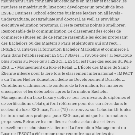
maintenant Faire connaitre aux étudiants en master et bachelor les
matières et matériaux du luxe pour développer un produit de luxe.
ESSEC Business School educates business leaders on all levels -
undergraduate, postgraduate and doctoral, as well as providing
executive education programs. Il reste certains points à améliorer.
Responsable de la communication Ce classement des écoles de
commerce situées en Ile de France rassemble les écoles proposant
des Bachelors ou des Masters à Paris et alentours qui ont reçu …
INSEEC U. Intégrer la formation Bachelor Marketing et commerce à
Paris dans l'établissement ESGCI ? Stages, ... j’avoue que j’ai beaucoup
plus appris au lycée qu’à l’ESGCI. L'ESGCI est l'une des écoles du Pôle
ESG, ... • Management du luxe et Retail: ... L'École des Mines de Saint-
Étienne intègre pour la 1ère fois le classement international « IMPACT
» du Times Higher Education, dédié au Développement Durable. …
Conditions d'admission, le contenu de la formation, les matières
enseignées et les débouchés après la formation Bachelor
Management du Luxe Luxury délivre tous les niveaux de diplômes et
de certifications d’état qui font référence pour des carrières dans le
secteur du luxe. ESG luxe, Paris (75) : retrouvez sur Letudiant.fr toutes
les informations pratiques pour ESG luxe, ainsi que les formations
proposées. Retrouve les meilleures écoles selon des critères
d'excellence et choisissez la tienne ! La formation Management du
Luxe de l’ESGCI a été conçue pour répondre aux attentes des