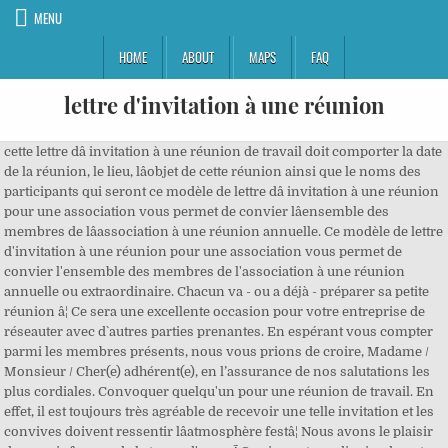
MENU
HOME
ABOUT
MAPS
FAQ
lettre d'invitation à une réunion
cette lettre dâ invitation à une réunion de travail doit comporter la date de la réunion, le lieu, lâobjet de cette réunion ainsi que le noms des participants qui seront ce modèle de lettre dâ invitation à une réunion pour une association vous permet de convier lâensemble des membres de lâassociation à une réunion annuelle. Ce modèle de lettre d'invitation à une réunion pour une association vous permet de convier l'ensemble des membres de l'association à une réunion annuelle ou extraordinaire. Chacun va - ou a déjà - préparer sa petite réunion â¦ Ce sera une excellente occasion pour votre entreprise de réseauter avec d`autres parties prenantes. En espérant vous compter parmi les membres présents, nous vous prions de croire, Madame / Monsieur / Cher(e) adhérent(e), en l’assurance de nos salutations les plus cordiales. Convoquer quelqu'un pour une réunion de travail. En effet, il est toujours très agréable de recevoir une telle invitation et les convives doivent ressentir lâatmosphère festâ¦ Nous avons le plaisir de vous informer de la tenue d'une rÃ©union extraordinaire de notre association. DÃ©confinement et formation. prénom Indiquez le thème donné à la réunion ou lâaction à mener. Rédigé par Carole Girard Oppici, mis à jour le 05/07/2018. Vous trouverez attachÃ©s Ã cette lettre le formulaire inscrivant l'ordre du jour ainsi que les quelques points essentiels Ã dÃ©battre. On y trouve les coordonnées de lâémetteur et du destinataire, mais ces éléments sont absents dans la lettre personnelle où la communication revêt un caractère amical. Code postale et ville. Si votre association veut accomplir des actes courants de la vie civile en son nom, elle se devra de faire une déclaration d'association. Modèle de lettre pour inviter une personne à une réunion, Vous êtes ici : Ainsi, vos invités ne perdront pas de temps à chercher vainement le lieu et arriveront détendus. Vous vous excusez de ne pouvoir assister à une réunion. [Signature] Personne ne veut assister à une réunion de 6 heures s`il n`y a pas de nourriture ou de rafraîchissements disponibles. PrÃ©nom NOM Pour transformer votre modèle de lettre « Convocation à une réunion avec ordre du jour » en PDF, utilisez le logiciel de traitement de texte gratuit LibreOffice ou OpenOffice, qui permet de faire directement la conversion de word à PDF. Elle s’adresse aussi bien à des employés que des clients, des associés ou encore des fournisseurs. Un modèle de lettre d`invitation informelle pour les réunions individuelles ou à l`échelle de l`entreprise. Cette rencontre sera l’occasion d’aborder … (spécifier le thème de la réunion). Modèle de lettre rencontre de parents February 14, 2019 tamhung Uncategorized 0 Offrez plusieurs heures de réunion en personne et demandez aux parents d`indiquer leurs trois meilleurs choix ; C'est dans l'air du temps. Code postal – Ville. Paris, le 3 janvier 2021. De très nombreux exemples de phrases traduites contenant "lettre d'invitation à une réunion" â Dictionnaire anglais-français et moteur de â¦ ce modèle de lettre pour annoncer une réunion de travail dans une association peut être téléchargé au format word et pdf. Adresse Code postal â Ville Si dans certains cas, confirmer votre présence nâest pas demandée, il est recommandé de â¦ vous souhaitez inviter des gens à assister à une réunion ? Un modèle de lettre d`invitation informelle pour les réunions de personnel individuelles ou à l`échelle de l`entreprise. Exemple de lettre d'invitation à une réunion d'information, BTS . Indiquez le thème donné à la réunion ou l’action à mener. Vous les avez déjà prévenu par téléphone ou autre. Vous souhaitez organiser une rencontre informelle entre différents intervenants ou partenaires. Que vous soyez président dâune association ou quâil sâagisse dâune réunion de travail, vous devez prévoir un délai de quinze jours à un mois avant la date pour en informer vos invités. Vous organisez une réunion et vous souhaiteriez inviter des gens à y assister ? Aperçu gratuit d'un exemple de Exemple gratuit de Lettre convocation à réunion membres conseil administration une association. Vous trouverez en pièces jointes le programme afin que vous ayez un aperçu des points essentiels à débattre. Top consultation des exemples de lettres type. Adresse Convocation à une réunion avec ordre du jour en PDF. informezles par écrit en vous basant sur ce modèle de lettre gratuit. Téléchargement gratuit de modèles de lettres, contrats et documents types sur Documentissime. Pour transformer votre modèle de lettre « Convocation à une réunion du comité d'entreprise » en PDF, utilisez le logiciel de traitement de texte gratuit LibreOffice ou OpenOffice, qui permet de faire directement la conversion de word à PDF. Il peut alors arriver que vous soyez dans l’obligation de faire paraître une annonce dans un journal. Recherche. Nous avons l’honneur de vous informer de la tenue d’une réunion extraordinaire / d’information / de la réunion annuelle de notre association. Elle se dÃ©roulera le [date] Ã [heure] heures dans nos locaux de [adresse de l'association]. En effet, les modalités de publicité des réunions peuvent y figurer. Modèle de lettre type - invitation à une réunion Modele lettre type Invitation - Accepter une invitation à des fiançailles. Lieu, date, RÃ©union extraordinaire de [nom de l'entitÃ© organisatrice] Lettre d'invitation à un évènement Modèle gratuit de lettre d'invitation à un événement. Découvrez toutes les formules de politesse adaptées à vos courriers. Gagnez de lâargent ou un stage ! Pour de plus amples informations ou pour confirmer votre prÃ©sence, veuillez nous contacter au numÃ©ro ci-dessus. (Lettre d'invitation à une réunion d'informations (association)) Nos astuces : Conseil. Vu sur info-demarches.com. Les convives apprécieront quâ¦ Dans le cadre de votre association, vous adressez un courrier aux membres d'un club sportif pour les inviter à une réunion d'information ayant pour thème l'assurance et complément de garanties. le modèle de lettre absence à une réunion de parents d'élèves se trouve je ne pourrai malheureusement pas y assister et je vous prie de m'en excuser. Dans la lettre administrative, par exemple, la situation est officielle. Vous organisez une réunion et vous souhaiteriez inviter des gens à y assister ? Plus de 1800 lettres gratuites pré-rédigées par des auteurs professionnels et accompagnées de conseils d'utilisation. Covid-19. , je desire envoyer une invitation pour un parent a venir me visiter au canada et j ai besoin d un exemple de lettre d invitation pour invitation à une réunion. Participez au concours du Grand prix de La Finance Pour Tous 2021 dÃ©diÃ© aux Ã©tudiants ! Annoncer sa participation à une réunion Lorsque vous recevez une invitation à une réunion, il se peut que la personne qui vous lâa envoyée vous demande une confirmation écrite de votre présence lors de cette réunion. Pour le [temps] passé, j`ai trouvé un grand plaisir à travailler au [nom de la société]. ... Lettre pour inviter un intervenant à une conférence. Cette rÃ©union aura pour objectif [Ã prÃ©ciser]. * En complÃ©tant votre adresse Ã©lectronique, vous validez les Conditions GÃ©nÃ©rales dâUtilisation et acceptez que Le Parisien, responsable de traitement, traite vos donnÃ©es pour vous permettre de recevoir les actualitÃ©s Le Parisien Etudiant. Profitez des avantages de lâoffre numÃ©rique, L'actu du Parisien Etudiant, examens, bons plans, soirÃ©es, orientation... *. Nos rÃ©ponses Ã vos questions suite aux annonces, LâintÃ©gralitÃ© des articles et vidÃ©os, Des offres privilÃ¨ges avec le Club Le Parisien. Ce modèle de lettre pour annoncer une réunion de travail dans une association peut être téléchargé au format Word et PDF. Cependant, si vous souhaitez Ã©voquer d'autres sujets, merci de nous en faire part avant le [date]. Ce type de lettre d’invitation peut parfaitement s’adapter à une réunion de travail. Madame/Mademoiselle/Monsieur, Aller plus loin. Suite à cette assemblée, un compte-rendu sera transmis à tous les adhérents. Lisez ce Sante et Culture Lettre type et plus de 247 000 autres dissertation. Lisez ce Sante et Culture Lettre type et plus de 242 000 autres dissertation. Lettre d'invitation à une réunion d'informations (association . AprÃ¨s le Covid, quel monde de la finance ? Dans le cas où vous désirez évoquer d’autres sujets, n’hésitez pas à nous en faire part par courrier ou en contactant directement Monsieur / Madame … / notre secrétariat au numéro de téléphone …. S’il y a lieu, pensez à bien préciser l’étage et le numéro de la porte. Quâil sâagisse dâun mariage, dâun baptême, dâune manifestation sportive ou de toute autre cérémonie, vous devezenvoyer des invitations formelles, au style soutenu mais jovial. Par la présente, je tiens à vous informer que notre réunion mensuelle du personnel aura lieu le [date] à [lieu]. Dans le cadre d’une réunion associative, référez-vous aux statuts de votre association. Appel de préparation à la défense â¦ Aide exceptionnelle, ponctuelle, prÃªts, fondation... publics ou privÃ©s, plusieurs dispositifs ont Ã©tÃ© mis en place pour vous aider. A + A- De même, accompagnez votre lettre d’invitation d’un plan d’accès. Au lendemain du discours du prÃ©sident sur lâallÃ¨gement des mesures de confinement, nous rÃ©pondons Ã vos questions suite aux nombreuses informations dÃ©livrÃ©es pour ce dÃ©confinement en 3 Ã©tapes. Consultez aussi : Lettre d'invitation à une réunionâ¦ La cÃ©lÃ¨bre plateforme d'appels vidÃ©o Ã distance retire sa limite de 40 minutes sur les comptes gratuits pendant les fÃªtes, Alexandre Bompard, le PDG du groupe Carrefour a annoncÃ© plusieurs mesures en faveur des jeunes et Ã©tudiants pour l'annÃ©e prochaine. [+] Résumé ... Recherchez une lettre. Pour en savoir plus sur vos droits et nos pratiques en matiÃ¨re de protection de vos donnÃ©es personnelles : Politique de confidentialitÃ©. NumÃ©ro de tÃ©lÃ©phone mercredi 5 décembre de