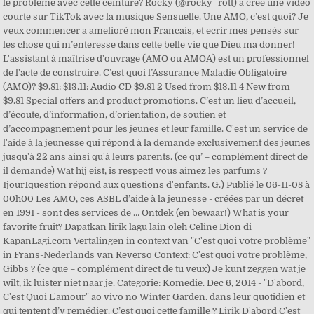
le problème avec cette ceinture? Rocky (@rocky_rott) a créé une vidéo
courte sur TikTok avec la musique Sensuelle. Une AMO, c’est quoi? Je
veux commencer a amelioré mon Francais, et ecrir mes pensés sur
les chose qui m’enteresse dans cette belle vie que Dieu ma donner!
L'assistant à maîtrise d'ouvrage (AMO ou AMOA) est un professionnel
de l'acte de construire. C’est quoi l’Assurance Maladie Obligatoire
(AMO)? $9.81: $13.11: Audio CD $9.81 2 Used from $13.11 4 New from
$9.81 Special offers and product promotions. C’est un lieu d’accueil,
d’écoute, d’information, d’orientation, de soutien et
d’accompagnement pour les jeunes et leur famille. C'est un service de
l'aide à la jeunesse qui répond à la demande exclusivement des jeunes
jusqu'à 22 ans ainsi qu'à leurs parents. (ce qu’ = complément direct de
il demande) Wat hij eist, is respect! vous aimez les parfums ?
1jour1question répond aux questions d'enfants. G.) Publié le 06-11-08 à
00h00 Les AMO, ces ASBL d’aide à la jeunesse - créées par un décret
en 1991 - sont des services de … Ontdek (en bewaar!) What is your
favorite fruit? Dapatkan lirik lagu lain oleh Celine Dion di
KapanLagi.com Vertalingen in context van "C'est quoi votre problème"
in Frans-Nederlands van Reverso Context: C'est quoi votre problème,
Gibbs ? (ce que = complément direct de tu veux) Je kunt zeggen wat je
wilt, ik luister niet naar je. Categorie: Komedie. Dec 6, 2014 - "D'abord,
C'est Quoi L'amour" ao vivo no Winter Garden. dans leur quotidien et
qui tentent d’y remédier. C’est quoi cette famille ? Lirik D'abord C'est