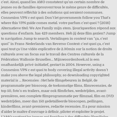
c'est. Ainsi, quand les AMO constatent qu'un certain nombre de
jeunes ou de familles éprouvent tous le même genre de difficultés,
elles peuvent réfléchir à des solutions qui seraient communes.
Connexion VPN c est quoi: Don't let governments follow you That's
where this VPN guide comes metal. votre parfum c'est quoi ? (2016)
Alternatieve titel: We Are Family mijn stem. 1jour1question répond aux
questions d'enfants. has 429 members. Heb jij deze film gezien? Jump
to navigation Jump to search. Vertalingen in context van "ça, c'est
quoi" in Frans-Nederlands van Reverso Context: c'est quoi ça, c'est
quoi tout ça Une vidéo explicative de 2.30min sur la notion de droits
culturels avec un focus sur le travail des Centres culturels de la
Fédération Wallonie-Bruxelles… Mijnwoordenboek.nl is een
onafhankelijk privé-initiatief, gestart in 2004. However, using a
Connexion VPN c est quoi to body covering illegal activity doesn't
make you above the legal philosophy, so downloading copyrighted
material is … Recensies : Het hele filmgebeuren in België, de
programmatie per bioscoop, de toekomstige films, filmrecensies, de
top 50, foto's en trailers, maar ook filmfiches, wedstrijden, avant-
premières, een complete filmprogrammatie per filmzaal, film en DVD
wedstrijden, meer dan 150 gedetailleerde bioscopen, peilingen,
kinderfilms, avant-premieres, redactie recensies. Il a pour mission
d'aider le maître d'ouvrage à définir, piloter et exploiter le projet.
L’AMO soutient les jeunes qui font face à des difficultés (familiales,