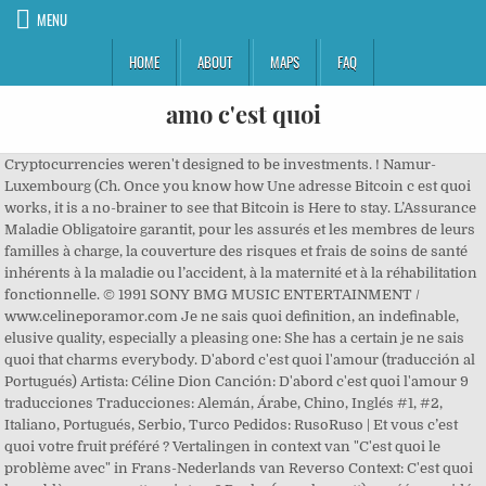
MENU
HOME
ABOUT
MAPS
FAQ
amo c'est quoi
Cryptocurrencies weren't designed to be investments. ! Namur-
Luxembourg (Ch. Once you know how Une adresse Bitcoin c est quoi
works, it is a no-brainer to see that Bitcoin is Here to stay. L’Assurance
Maladie Obligatoire garantit, pour les assurés et les membres de leurs
familles à charge, la couverture des risques et frais de soins de santé
inhérents à la maladie ou l’accident, à la maternité et à la réhabilitation
fonctionnelle. © 1991 SONY BMG MUSIC ENTERTAINMENT /
www.celineporamor.com Je ne sais quoi definition, an indefinable,
elusive quality, especially a pleasing one: She has a certain je ne sais
quoi that charms everybody. D'abord c'est quoi l'amour (traducción al
Portugués) Artista: Céline Dion Canción: D'abord c'est quoi l'amour 9
traducciones Traducciones: Alemán, Árabe, Chino, Inglés #1, #2,
Italiano, Portugués, Serbio, Turco Pedidos: RusoRuso | Et vous c’est
quoi votre fruit préféré ? Vertalingen in context van "C'est quoi le
problème avec" in Frans-Nederlands van Reverso Context: C'est quoi