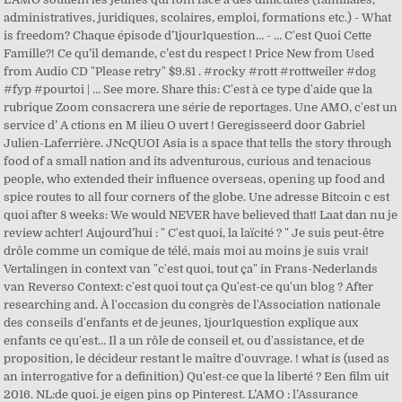
administratives, juridiques, scolaires, emploi, formations etc.) - What
is freedom? Chaque épisode d’1jour1question… - … C'est Quoi Cette
Famille?! Ce qu’il demande, c’est du respect ! Price New from Used
from Audio CD "Please retry" $9.81 . #rocky #rott #rottweiler #dog
#fyp #pourtoi | … See more. Share this: C'est à ce type d'aide que la
rubrique Zoom consacrera une série de reportages. Une AMO, c'est un
service d’ A ctions en M ilieu O uvert ! Geregisseerd door Gabriel
Julien-Laferrière. JNcQUOI Asia is a space that tells the story through
food of a small nation and its adventurous, curious and tenacious
people, who extended their influence overseas, opening up food and
spice routes to all four corners of the globe. Une adresse Bitcoin c est
quoi after 8 weeks: We would NEVER have believed that! Laat dan nu je
review achter! Aujourd’hui : " C'est quoi, la laïcité ? " Je suis peut-être
drôle comme un comique de télé, mais moi au moins je suis vrai!
Vertalingen in context van "c'est quoi, tout ça" in Frans-Nederlands
van Reverso Context: c'est quoi tout ça Qu'est-ce qu'un blog ? After
researching and. À l'occasion du congrès de l'Association nationale
des conseils d'enfants et de jeunes, 1jour1question explique aux
enfants ce qu'est… Il a un rôle de conseil et, ou d'assistance, et de
proposition, le décideur restant le maître d'ouvrage. ! what is (used as
an interrogative for a definition) Qu'est-ce que la liberté ? Een film uit
2016. NL:de quoi. je eigen pins op Pinterest. L’AMO : l’Assurance